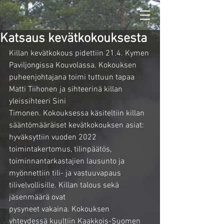
Katsaus kevätkokouksesta
Killan kevätkokous pidettiin 21.4. Kymen 
Paviljongissa Kouvolassa. Kokouksen
puheenjohtajana toimi tuttuun tapaa 
Matti Tiihonen ja sihteerinä killan 
yleissihteeri Sini
Timonen. Kokouksessa käsiteltiin killan 
sääntömääräiset kevätkokouksen asiat:
hyväksyttiin vuoden 2022 
toimintakertomus, tilinpäätös, 
toiminnantarkastajien lausunto ja
myönnettiin tili- ja vastuuvapaus 
tilivelvollisille. Killan talous sekä 
jäsenmäärä ovat
pysyneet vakaina. Kokouksen 
yhteydessä kuultiin Kaakkois-Suomen 