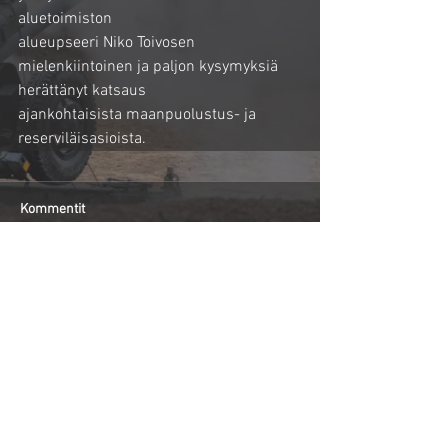
aluetoimiston
alueupseeri Niko Toivosen 
mielenkiintoinen ja paljon kysymyksiä 
herättänyt katsaus
ajankohtaisista maanpuolustus- ja 
reserviläisasioista.
Kommentit
Kirjoita kommentti...
Palaa uutisvirtaan
© 2021 Karjalan Tykistökilta ry