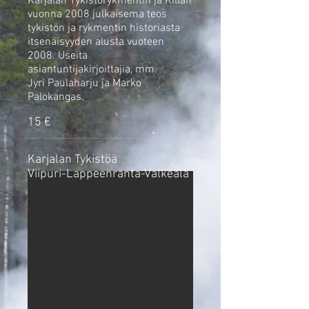
Karjalan Tykistörykmentin ja Killan
vuonna 2008 julkaisema teos
tykistön ja rykmentin historiasta
itsenäisyyden alusta vuoteen
2008. Useita
asiantuntijakirjoittajia, mm.
Jyri Paulaharju ja Marko
Palokangas.
15 €
Karjalan Tykistöä
Viipuri-Lappeenranta-Valkeala