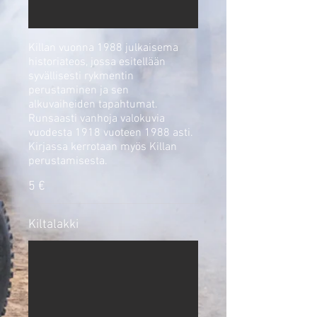
Killan vuonna 1988 julkaisema
historiateos, jossa esitellään
syvällisesti rykmentin
perustaminen ja sen
alkuvaiheiden tapahtumat.
Runsaasti vanhoja valokuvia
vuodesta 1918 vuoteen 1988 asti.
Kirjassa kerrotaan myös Killan
perustamisesta.
5 €
Kiltalakki