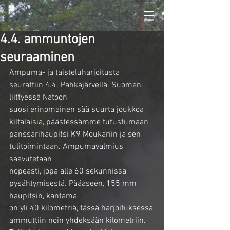
4.4. ammuntojen
seuraaminen
Ampuma- ja taisteluharjoitusta 
seurattiin 4.4. Pahkajärvellä. Suomen 
liittyessä Natoon
suosi erinomainen sää suurta joukkoa 
kiltalaisia, päästessämme tutustumaan
panssarihaupitsi K9 Moukariin ja sen 
tulitoimintaan. Ampumavalmius 
saavutetaan
nopeasti, jopa alle 60 sekunnissa 
pysähtymisestä. Pääaseen, 155 mm 
haupitsin, kantama
on yli 40 kilometriä, tässä harjoituksessa 
ammuttiin noin yhdeksään kilometriin.