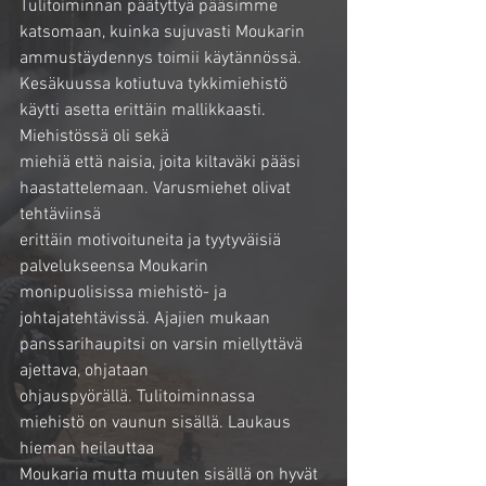
Tulitoiminnan päätyttyä pääsimme 
katsomaan, kuinka sujuvasti Moukarin
ammustäydennys toimii käytännössä.
Kesäkuussa kotiutuva tykkimiehistö 
käytti asetta erittäin mallikkaasti. 
Miehistössä oli sekä
miehiä että naisia, joita kiltaväki pääsi 
haastattelemaan. Varusmiehet olivat 
tehtäviinsä
erittäin motivoituneita ja tyytyväisiä 
palvelukseensa Moukarin 
monipuolisissa miehistö- ja
johtajatehtävissä. Ajajien mukaan 
panssarihaupitsi on varsin miellyttävä 
ajettava, ohjataan
ohjauspyörällä. Tulitoiminnassa 
miehistö on vaunun sisällä. Laukaus 
hieman heilauttaa
Moukaria mutta muuten sisällä on hyvät 