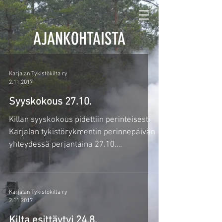
AJANKOHTAISTA
Karjalan Tykistökilta ry
2.11.2017
Syyskokous 27.10.
Killan syyskokous pidettiin perinteisesti
Karjalan tykistörykmentin perinnepäivän
yhteydessä perjantaina 27.10.
Vekaranjärvellä...
Karjalan Tykistökilta ry
2.11.2017
Kilta esittäytyi 24.8.